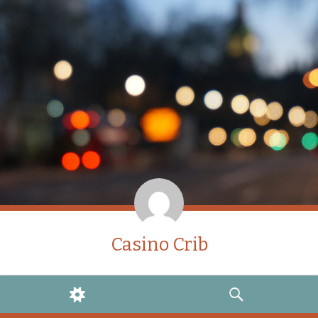
Casino Crib
WIDGETS
SEARCH