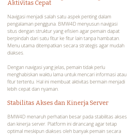
Aktivitas Cepat
Navigasi menjadi salah satu aspek penting dalam
pengalaman pengguna. BMW4D menyusun navigasi
situs dengan struktur yang efisien agar pemain dapat
berpindah dari satu fitur ke fitur lain tanpa hambatan.
Menu utama ditempatkan secara strategis agar mudah
diakses.
Dengan navigasi yang jelas, pemain tidak perlu
menghabiskan waktu lama untuk mencari informasi atau
fitur tertentu. Hal ini membuat aktivitas bermain menjadi
lebih cepat dan nyaman.
Stabilitas Akses dan Kinerja Server
BMW4D menaruh perhatian besar pada stabilitas akses
dan kinerja server. Platform ini dirancang agar tetap
optimal meskipun diakses oleh banyak pemain secara