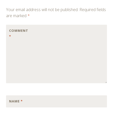
navigation
Your email address will not be published.
Required fields
are marked
*
COMMENT
*
NAME
*