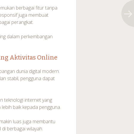
mukan berbagai fitur tanpa
 responsif juga membuat
bagai perangkat.
nting dalam perkembangan
ng Aktivitas Online
angan dunia digital modern.
dan stabil, pengguna dapat
teknologi internet yang
lebih baik kepada pengguna.
semakin luas juga membantu
di berbagai wilayah.