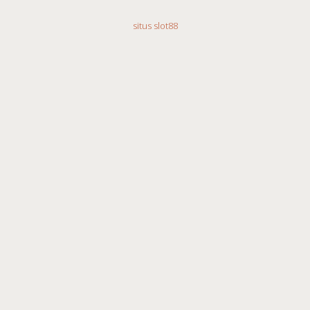
situs slot88