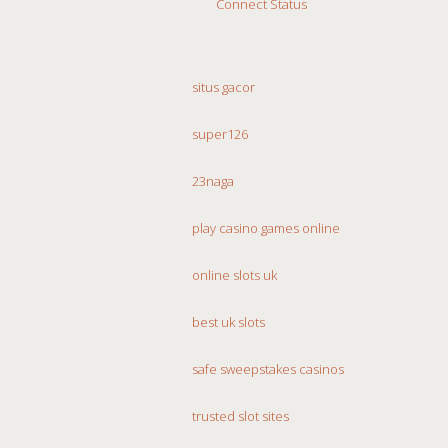
Connect Status
situs gacor
super126
23naga
play casino games online
online slots uk
best uk slots
safe sweepstakes casinos
trusted slot sites