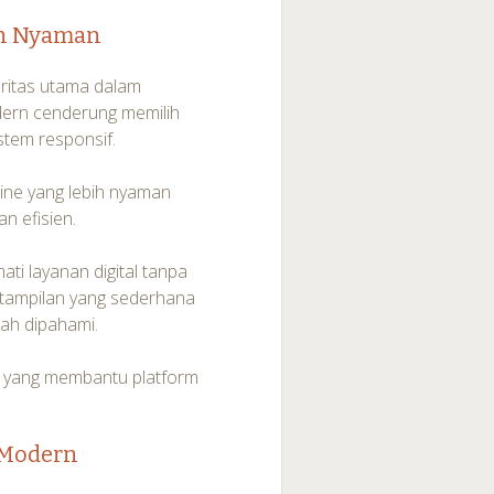
ih Nyaman
ritas utama dalam
ern cenderung memilih
stem responsif.
ine yang lebih nyaman
n efisien.
i layanan digital tanpa
 tampilan yang sederhana
dah dipahami.
g yang membantu platform
 Modern