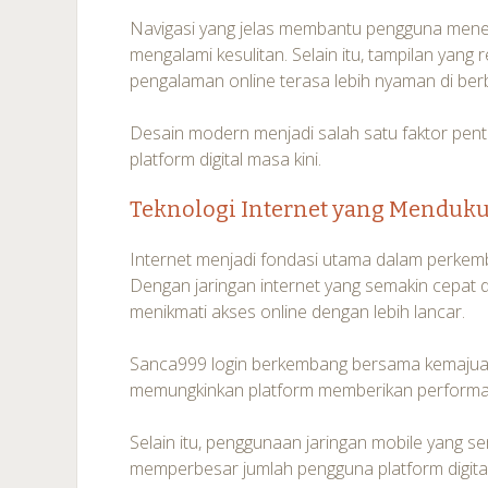
Navigasi yang jelas membantu pengguna mene
mengalami kesulitan. Selain itu, tampilan yang
pengalaman online terasa lebih nyaman di ber
Desain modern menjadi salah satu faktor pe
platform digital masa kini.
Teknologi Internet yang Menduku
Internet menjadi fondasi utama dalam perkemb
Dengan jaringan internet yang semakin cepat 
menikmati akses online dengan lebih lancar.
Sanca999 login berkembang bersama kemajuan 
memungkinkan platform memberikan performa 
Selain itu, penggunaan jaringan mobile yang 
memperbesar jumlah pengguna platform digital 