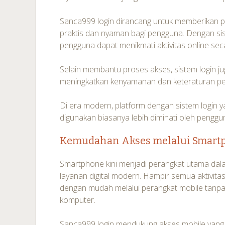
Sanca999 login dirancang untuk memberikan p
praktis dan nyaman bagi pengguna. Dengan sis
pengguna dapat menikmati aktivitas online seca
Selain membantu proses akses, sistem login ju
meningkatkan kenyamanan dan keteraturan pen
Di era modern, platform dengan sistem login
digunakan biasanya lebih diminati oleh penggu
Kemudahan Akses melalui Smart
Smartphone kini menjadi perangkat utama dal
layanan digital modern. Hampir semua aktivitas
dengan mudah melalui perangkat mobile tan
komputer.
Sanca999 login mendukung akses mobile yan