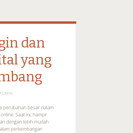
gin dan
ital yang
embang
ADMIN
wa perubahan besar dalam
line. Saat ini, hampir
ukan dengan lebih mudah
 Dalam perkembangan