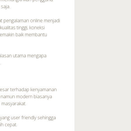
saja.
 pengalaman online menjadi
alitas tinggi, koneksi
 semakin baik membantu
 alasan utama mengapa
.
 besar terhadap kenyamanan
a namun modern biasanya
n masyarakat.
yang user friendly sehingga
h cepat.