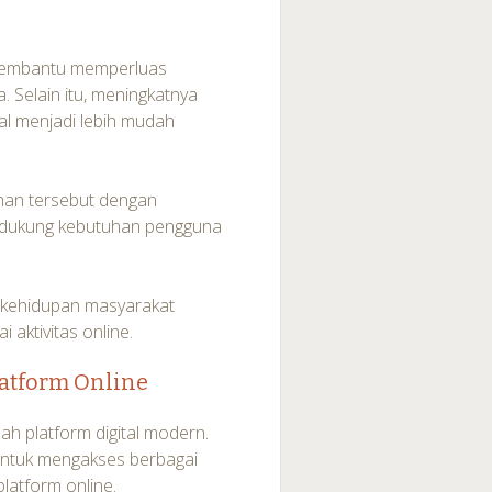
 membantu memperluas
. Selain itu, meningkatnya
l menjadi lebih mudah
han tersebut dengan
ndukung kebutuhan pengguna
am kehidupan masyarakat
aktivitas online.
latform Online
ah platform digital modern.
untuk mengakses berbagai
latform online.